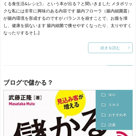
くる食生活&レシピ)」 という本が出る？と聞いきました メタボリッ
クな私には非常に興味のある内容です 腸内フローラ（腸内細菌叢）
が腸内環境を形成するのですが バランスを崩すことで、お腹を壊
し、健康を損ないます 腸内細菌で痩せやすくなったり、太りやすく
なったりするそ […]
続きを読む
ブログで儲かる？
SEO
ＳＮＳ
おすすめ本
読書