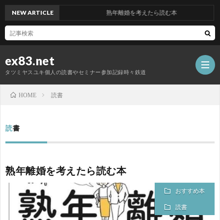
NEW ARTICLE
熟年離婚を考えたら読む本
ex83.net
タツミヤスユキ個人の読書やセミナー参加記録時々鉄道
読書
HOME
読
読書
書
セ
熟年離婚を考えたら読む本
ミ
異
おすすめ本
ナ
業
鉄
読書