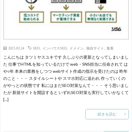
2015.03.24
SEO
,
インハウスSEO
,
ドメイン
,
独自サイト
,
集客
こんにちは タツミヤスユキです 久しぶりの更新となってしまいまし
た 仕事でHTMLを知っているだけで web・SNS担当に任命されて は
や○年 本来の業務をしつつ webサイト作成の指示を受けたのは 昨年
のこと・・・ スタイルシートや スマホ対応に追われ 作っていくの
がやっとの状態です 私にはまだSEO対策なんて・・・ そう思いまし
たが 新規サイトを開設すると いずれSEO対策も実行していかなくて
[…]
続きを読む