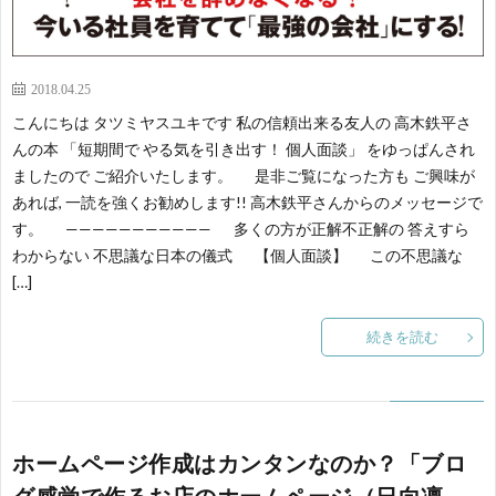
2018.04.25
こんにちは タツミヤスユキです 私の信頼出来る友人の 高木鉄平さ
んの本 「短期間で やる気を引き出す！ 個人面談」 をゆっぱんされ
ましたので ご紹介いたします。 是非ご覧になった方も ご興味が
あれば, 一読を強くお勧めします!! 高木鉄平さんからのメッセージで
す。 ——————————— 多くの方が正解不正解の 答えすら
わからない 不思議な日本の儀式 【個人面談】 この不思議な
[…]
続きを読む
ホームページ作成はカンタンなのか？「ブロ