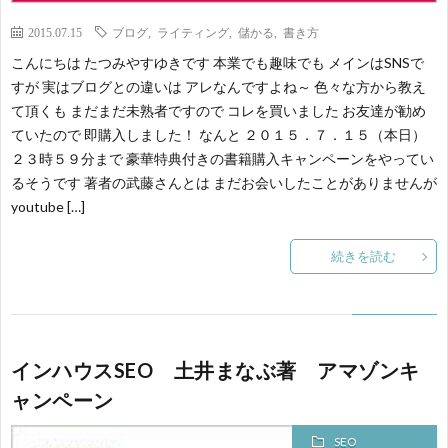
2015.07.15
ブログ
,
ライティング
,
儲かる
,
書き方
こんにちは たつみやすゆきです 本業でも趣味でも メインはSNSで
すが 実はブログとの違いは アレなんですよね～ 色々な方から教え
て頂くも まだまだ未熟者ですので コレを買いました お友達が勧め
ていたので 即購入しました！ なんと ２０１５．７．１５（本日）
２３時５９分まで 豪華特典付きの書籍購入キャンペーンをやってい
るそうです 著者の武藤さんとは まだお会いしたことがありませんが
youtube […]
続きを読む
インハウスSEO 土井まなぶ著 アマゾンキ
ャンペーン
SEO