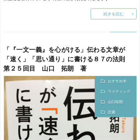
続きを読む
「『一文一義』を心がける」伝わる文章が
「速く」「思い通り」に書ける８７の法則
第２５回目 山口 拓朗 著
おすすめ本
ライティング
山口拓朗
読書