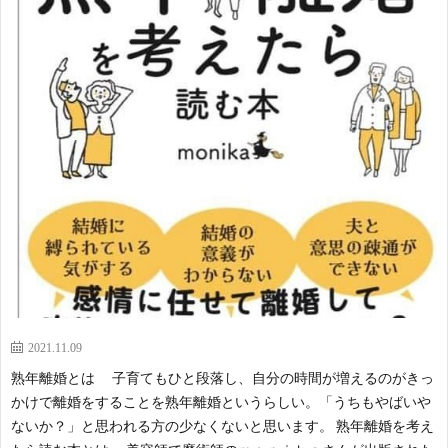
ー・
種
道
全
講
交
ラ
日
国
演
流
イ
本
際
観
会
会
タ
か
ち
賞
ー
ん
ゅ
魚
た
ぱ
る
飼
つ
～
ん
育
2021.11.09
熟年離婚とは 子育てもひと段落し、自分の時間が増えるのがきっ
み
い
協
記
かけで離婚をすることを熟年離婚というらしい。「うちもやばいや
ないか？」と思われる方の少なくないと思います。 熟年離婚を考え
や
協
会
録