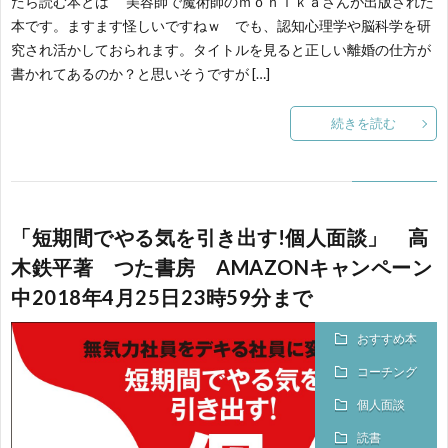
たら読む本とは 美容師で魔術師のｍｏｎｉｋａさんが出版された
本です。ますます怪しいですねｗ でも、認知心理学や脳科学を研
す
究され活かしておられます。タイトルを見ると正しい離婚の仕方が
会
書かれてあるのか？と思いそうですが […]
ゆ
続きを読む
き
「短期間でやる気を引き出す!個人面談」 高
木鉄平著 つた書房 AMAZONキャンペーン
中2018年4月25日23時59分まで
おすすめ本
コーチング
個人面談
読書