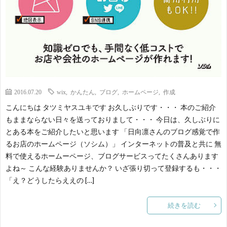
2016.07.20
wix
,
かんたん
,
ブログ
,
ホームページ
,
作成
こんにちは タツミヤスユキです お久しぶりです・・・ 本のご紹介
もままならない日々を送っておりまして・・・ 今日は、久しぶりに
とある本をご紹介したいと思います 「日向凛さんのブログ感覚で作
るお店のホームページ（ソシム）」 インターネットの普及と共に 無
料で使えるホームーページ、ブログサービスってたくさんあります
よね～ こんな経験ありませんか？ いざ張り切って登録するも・・・
「え？どうしたらええの […]
続きを読む