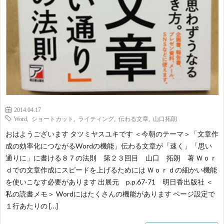
2014.04.17
Word
,
ショートカット
,
ライティング
,
伝わる文章
,
山口拓朗
おはようございます タツミヤスユキです ＜今朝のテーマ＞「文章作
成の効率化につながるWordの機能」伝わる文章が「速く」「思い
通りに」に書ける８７の法則 第２３回目 山口 拓朗 著 Ｗｏｒ
ｄでの文章作成にスピードを上げるためには Ｗｏｒｄの細かい機能
を使いこなす必要があります 出展元 p.p.67-71 明日香出版社 ＜
私の読書メモ＞ Wordにはたくさんの機能があります ページ設定で
１行あたりの […]