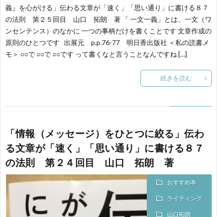
義』を心がける」伝わる文章が「速く」「思い通り」に書ける８７
の法則 第２５回目 山口 拓朗 著 「 一文一義」とは、一文（ワ
ンセンテンス）のなかに 一つの事柄だけを書くことです 文章作成の
原則のひとつです 出展元 p.p.76-77 明日香出版社 ＜私の読書メ
モ＞ ○○で ○○で ○○です って書くなと言うことなんですね […]
続きを読む
「情報（メッセージ）をひとつに絞る」伝わ
る文章が「速く」「思い通り」に書ける８７
の法則 第２４回目 山口 拓朗 著
おすすめ本
ライティング
山口拓朗