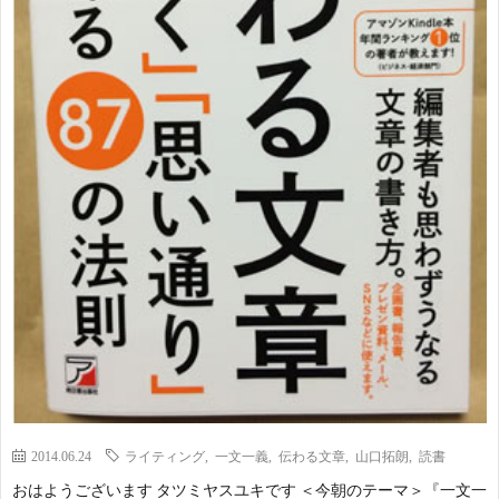
2014.06.24
ライティング
,
一文一義
,
伝わる文章
,
山口拓朗
,
読書
おはようございます タツミヤスユキです ＜今朝のテーマ＞『一文一