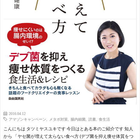
2016.04.12
アマゾンキャンペーン
,
メタボ対策
,
腸内細菌
,
読書
,
食生活
こんにちは タツミヤスユキです 今日はとある本のご紹介です 知人
から 「ヤセ菌が増えて太らない食べ方 (デブ菌を抑え痩せ体質をつ