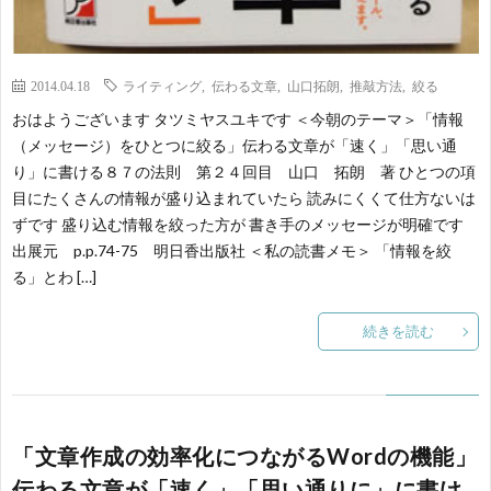
2014.04.18
ライティング
,
伝わる文章
,
山口拓朗
,
推敲方法
,
絞る
おはようございます タツミヤスユキです ＜今朝のテーマ＞「情報
（メッセージ）をひとつに絞る」伝わる文章が「速く」「思い通
り」に書ける８７の法則 第２４回目 山口 拓朗 著 ひとつの項
目にたくさんの情報が盛り込まれていたら 読みにくくて仕方ないは
ずです 盛り込む情報を絞った方が 書き手のメッセージが明確です
出展元 p.p.74-75 明日香出版社 ＜私の読書メモ＞ 「情報を絞
る」とわ […]
続きを読む
「文章作成の効率化につながるWordの機能」
伝わる文章が「速く」「思い通りに」に書け