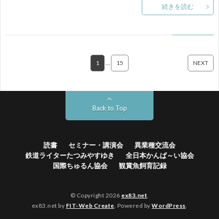
続きを読む
1
…
15
NEXT
Back to Top
読書
セミナー・講演会
異業種交流会
鉄道ライターたつみやすゆき
全日本かんぱ～い協会
国際ちゅるん協会
観賞魚飼育記録
© Copyright 2026
ex83.net
.
ex83.net by
FIT-Web Create
. Powered by
WordPress
.