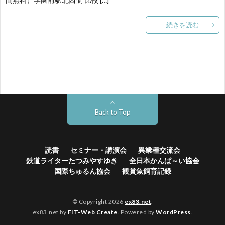
続きを読む
す
会
ゆ
き
Back to Top
読書
セミナー・講演会
異業種交流会
鉄道ライターたつみやすゆき
全日本かんぱ～い協会
国際ちゅるん協会
観賞魚飼育記録
© Copyright 2026
ex83.net
.
ex83.net by
FIT-Web Create
. Powered by
WordPress
.