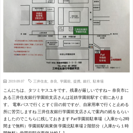
ー・
種
道
全
講
交
ラ
日
国
演
流
イ
本
際
観
会
会
タ
か
ち
賞
ー
ん
ゅ
魚
2019.09.07
三井住友
,
奈良
,
学園前
,
提携
,
銀行
,
駐車場
た
ぱ
る
飼
こんにちは、タツミヤスユキです。残暑が厳しいですね～ 奈良市に
ある三井住友銀行学園前支店さんは近鉄学園前駅すぐ前にありま
つ
～
ん
育
す。 電車バスで行くとすぐ目の前ですが、自家用車で行くと止める
所に苦労しますね 三井住友銀行学園前支店さんで案内の紙をもらい
み
い
協
記
ましたのでこちらに残しておきます Pat学園前駐車場（入庫から2時
間まで無料）学園前駅南東側 学園北駐車場２階部分（入庫から１時
や
協
会
録
間無料）学園前駅北西側 比較 […]