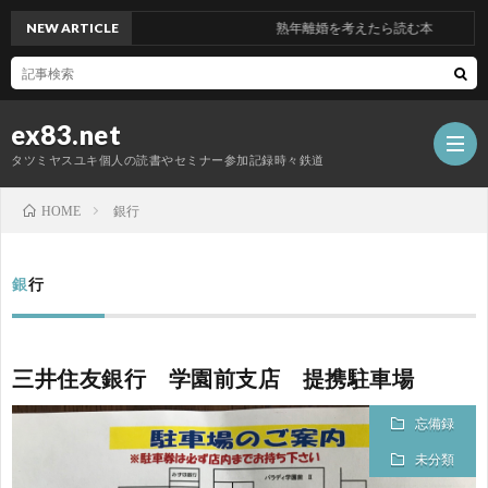
NEW ARTICLE
熟年離婚を考えたら読む本
ex83.net
タツミヤスユキ個人の読書やセミナー参加記録時々鉄道
銀行
HOME
読
銀行
書
セ
三井住友銀行 学園前支店 提携駐車場
ミ
異
忘備録
ナ
業
鉄
未分類