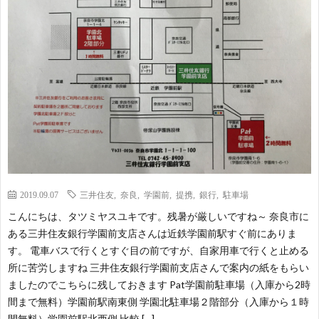
ー・
種
道
全
講
交
ラ
日
国
演
流
イ
本
際
観
会
会
タ
か
ち
賞
ー
ん
ゅ
魚
2019.09.07
三井住友
,
奈良
,
学園前
,
提携
,
銀行
,
駐車場
た
ぱ
る
飼
こんにちは、タツミヤスユキです。残暑が厳しいですね～ 奈良市に
ある三井住友銀行学園前支店さんは近鉄学園前駅すぐ前にありま
つ
～
ん
育
す。 電車バスで行くとすぐ目の前ですが、自家用車で行くと止める
所に苦労しますね 三井住友銀行学園前支店さんで案内の紙をもらい
み
い
協
記
ましたのでこちらに残しておきます Pat学園前駐車場（入庫から2時
間まで無料）学園前駅南東側 学園北駐車場２階部分（入庫から１時
や
協
会
録
間無料）学園前駅北西側 比較 […]