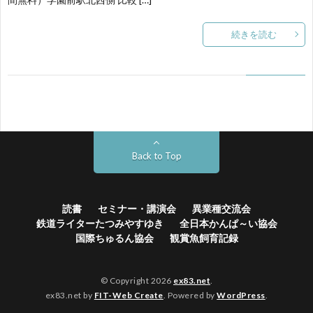
続きを読む
す
会
ゆ
き
Back to Top
読書
セミナー・講演会
異業種交流会
鉄道ライターたつみやすゆき
全日本かんぱ～い協会
国際ちゅるん協会
観賞魚飼育記録
© Copyright 2026
ex83.net
.
ex83.net by
FIT-Web Create
. Powered by
WordPress
.