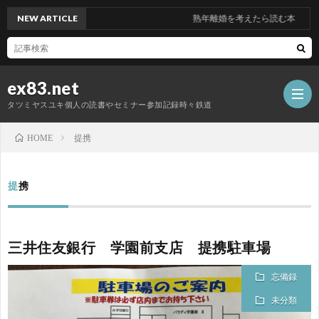
NEW ARTICLE
熟年離婚を考えたら読む本
ex83.net
タツミヤスユキ個人の読書やセミナー参加記録時々鉄道
提携
HOME
読
提携
書
セ
三井住友銀行 学園前支店 提携駐車場
ミ
異
忘備録
ナ
業
鉄
未分類